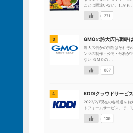
ことは間違いない。しかも ..
371
GMOの誇大広告戦略
3
過大広告かの判断はそれぞれ
ンツの制作・公開・分析が1ツ
ない ＧＭＯの ...
887
KDDIクラウドサービ
4
2023/2/1現在の各報道をお知
トフォームサービス」で、1月
109