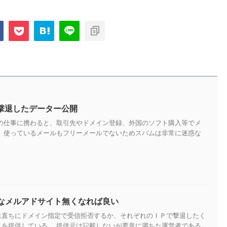
を撃退したデーター公開
トの仕事に携わると、取引先やドメイン登録、外国のソフト購入等でメ
。 使っているメールもフリーメールでないためスパムは非常に迷惑な
なメルアドサイト無くなれば良い
は直ちにドメイン指定で受信拒否するか、それぞれのＩＰで撃退したく
スを提供している。 提供元は記載しないが悪意に満ちた運営者である