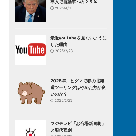
導入で自動車への２５％
2025/4/3
最近youtubeを見ないように
した理由
2025/2/23
2025年、ヒグマで春の北海
道ツーリングはやめた方が良
いのか？
2025/2/23
フジテレビ「お台場新喜劇」
と現代喜劇