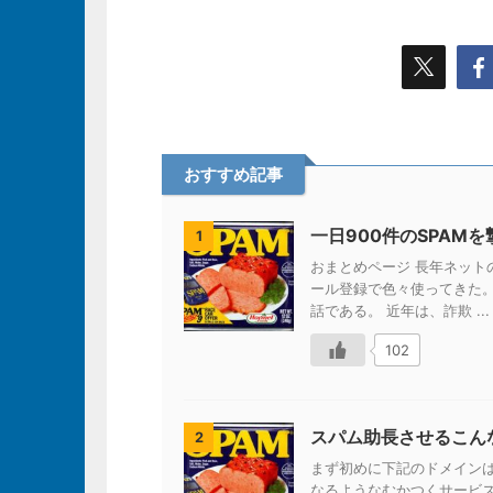
おすすめ記事
一日900件のSPAM
1
おまとめページ 長年ネッ
ール登録で色々使ってきた
話である。 近年は、詐欺 ...
102
スパム助長させるこん
2
まず初めに下記のドメイン
なるようなむかつくサービ