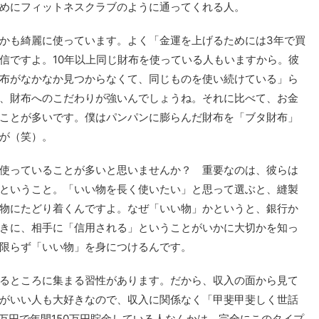
めにフィットネスクラブのように通ってくれる人。
かも綺麗に使っています。よく「金運を上げるためには3年で買
信ですよ。10年以上同じ財布を使っている人もいますから。彼
布がなかなか見つからなくて、同じものを使い続けている」ら
、財布へのこだわりが強いんでしょうね。それに比べて、お金
ことが多いです。僕はパンパンに膨らんだ財布を「ブタ財布」
が（笑）。
使っていることが多いと思いませんか？ 重要なのは、彼らは
ということ。「いい物を長く使いたい」と思って選ぶと、縫製
物にたどり着くんですよ。なぜ「いい物」かというと、銀行か
きに、相手に「信用される」ということがいかに大切かを知っ
限らず「いい物」を身につけるんです。
るところに集まる習性があります。だから、収入の面から見て
がいい人も大好きなので、収入に関係なく「甲斐甲斐しく世話
万円で年間150万円貯金している人なんかは、完全にこのタイプ