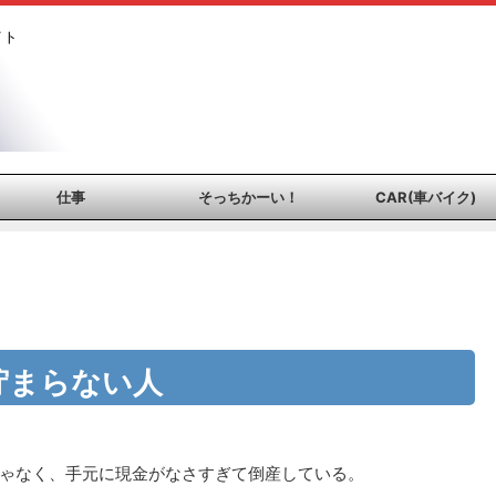
イト
仕事
そっちかーい！
CAR(車バイク)
貯まらない人
ゃなく、手元に現金がなさすぎて倒産している。