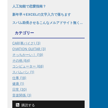
人工知能で恋愛指南？
新年早々EXCELの文字入力で落ちます
スパム助長させるこんなメルアドサイト無く...
カテゴリー
CAR(車バイク) (3)
OVATION GUITAR (3)
そっちかーい！ (19)
その他 (64)
コンピューター (68)
スパムバン (1)
仕事 (18)
健康 (1)
日常 (30)
音楽関係 (3)
購読する