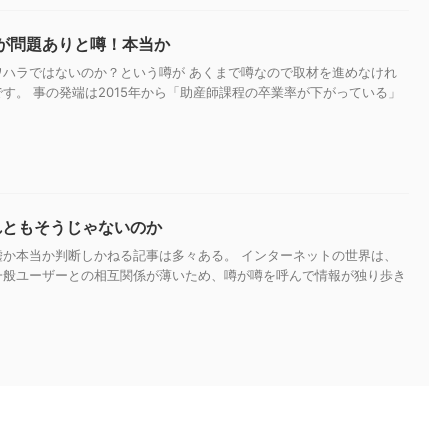
が問題ありと噂！本当か
ワハラではないのか？という噂が あくまで噂なので取材を進めなけれ
す。 事の発端は2015年から「助産師課程の卒業率が下がっている」
れともそうじゃないのか
嘘か本当か判断しかねる記事は多々ある。 インターネットの世界は、
一般ユーザーとの相互関係が薄いため、噂が噂を呼んで情報が独り歩き