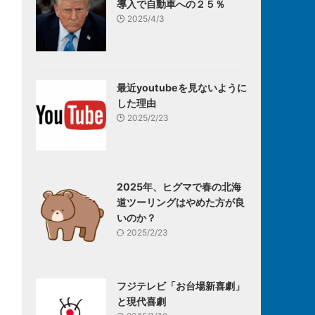
導入で自動車への２５％
2025/4/3
最近youtubeを見ないように
した理由
2025/2/23
2025年、ヒグマで春の北海
道ツーリングはやめた方が良
いのか？
2025/2/23
フジテレビ「お台場新喜劇」
と現代喜劇