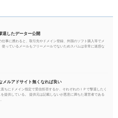
を撃退したデーター公開
トの仕事に携わると、取引先やドメイン登録、外国のソフト購入等でメ
。 使っているメールもフリーメールでないためスパムは非常に迷惑な
なメルアドサイト無くなれば良い
は直ちにドメイン指定で受信拒否するか、それぞれのＩＰで撃退したく
スを提供している。 提供元は記載しないが悪意に満ちた運営者である
.