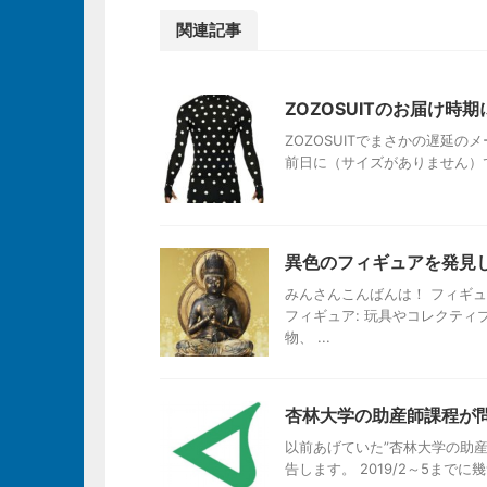
関連記事
ZOZOSUITのお届け時期
ZOZOSUITでまさかの遅延
前日に（サイズがありません）で遅
異色のフィギュアを発見
みんさんこんばんは！ フィギュ
フィギュア: 玩具やコレクテ
物、 ...
杏林大学の助産師課程が問
以前あげていた”杏林大学の助
告します。 2019/2～5まで