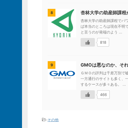
杏林大学の助産師課程
8
杏林大学の助産師課程でパ
ば本当のところは現在不明で
と言うのが発端のよう ...
818
GMOは悪なのか、そ
9
ＧＭＯの評判は千差万別で
一方通行のサイトも多く、
するケースが多々ある。 ...
466
-
その他