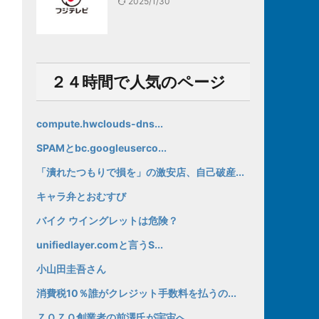
2025/1/30
２４時間で人気のページ
compute.hwclouds-dns...
SPAMとbc.googleuserco...
「潰れたつもりで損を」の激安店、自己破産...
キャラ弁とおむすび
バイク ウイングレットは危険？
unifiedlayer.comと言うS...
小山田圭吾さん
消費税10％誰がクレジット手数料を払うの...
ＺＯＺＯ創業者の前澤氏が宇宙へ