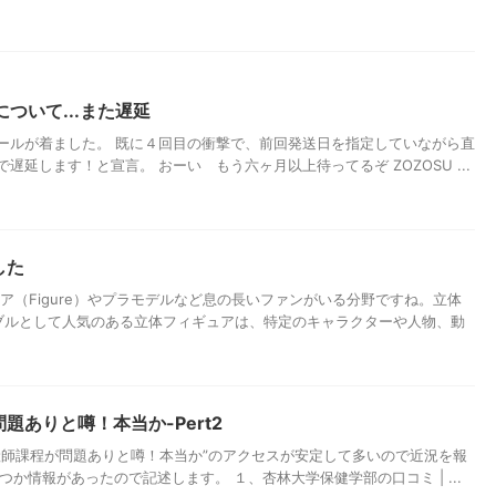
について...また遅延
のメールが着ました。 既に４回目の衝撃で、前回発送日を指定していながら直
延します！と宣言。 おーい もう六ヶ月以上待ってるぞ ZOZOSU ...
した
ア（Figure）やプラモデルなど息の長いファンがいる分野ですね。立体
ィブルとして人気のある立体フィギュアは、特定のキャラクターや人物、動
題ありと噂！本当か-Pert2
産師課程が問題ありと噂！本当か”のアクセスが安定して多いので近況を報
に幾つか情報があったので記述します。 １、杏林大学保健学部の口コミ | ...