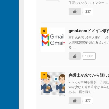
保証していない インター ...
337
gmai.comドメイ
6
事件の内容 埼玉大事件 埼
人情報2000件超が漏えいし
る ...
1,003
弁護士が来てから話し
7
2022/7/中旬も過ぎ、
雨が少なく節水注意が今年
ある。 雨が降ら ...
377