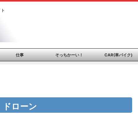
イト
仕事
そっちかーい！
CAR(車バイク)
ドローン