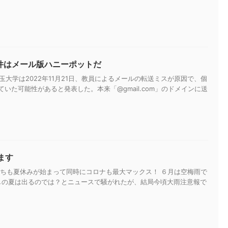
ン事件はメール版ハニーポットだ
玉大学は2022年11月21日、教員によるメールの転送ミスが原因で、個
ていた可能性があると発表した。本来「@gmail.com」のドメインに送
ます
子供たちも夏休みが始まって同時にコロナも最大マックス！ ６月は空梅雨で
しの夏は出るのでは？とニュースで騒がれたが、結局今頃大雨注意報で