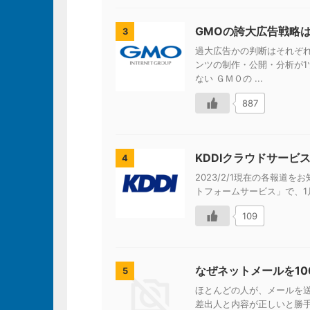
GMOの誇大広告戦略
3
過大広告かの判断はそれぞれ
ンツの制作・公開・分析が1ツ
ない ＧＭＯの ...
887
KDDIクラウドサービ
4
2023/2/1現在の各報道をお知
トフォームサービス」で、1月
109
なぜネットメールを1
5
ほとんどの人が、メールを
差出人と内容が正しいと勝