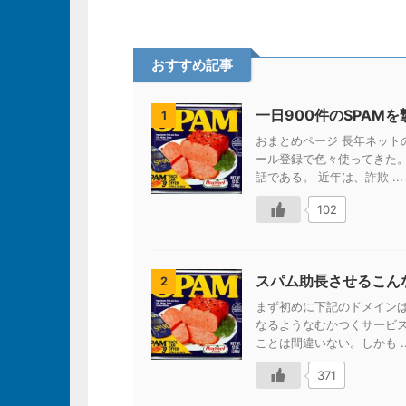
おすすめ記事
一日900件のSPAM
1
おまとめページ 長年ネッ
ール登録で色々使ってきた
話である。 近年は、詐欺 ...
102
スパム助長させるこん
2
まず初めに下記のドメイン
なるようなむかつくサービ
ことは間違いない。しかも ..
371