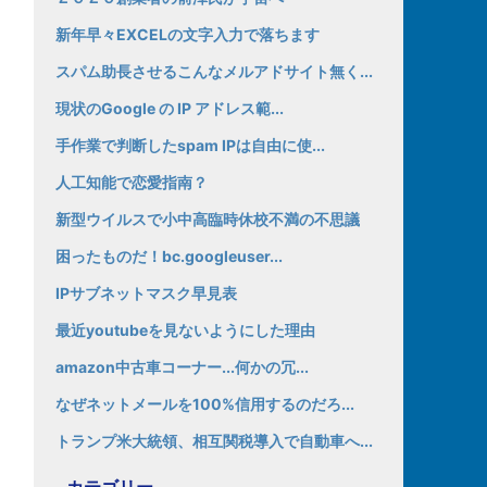
新年早々EXCELの文字入力で落ちます
スパム助長させるこんなメルアドサイト無く...
現状のGoogle の IP アドレス範...
手作業で判断したspam IPは自由に使...
人工知能で恋愛指南？
新型ウイルスで小中高臨時休校不満の不思議
困ったものだ！bc.googleuser...
IPサブネットマスク早見表
最近youtubeを見ないようにした理由
amazon中古車コーナー...何かの冗...
なぜネットメールを100%信用するのだろ...
トランプ米大統領、相互関税導入で自動車へ...