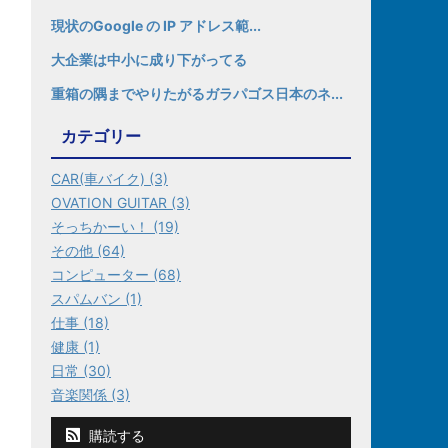
現状のGoogle の IP アドレス範...
大企業は中小に成り下がってる
重箱の隅までやりたがるガラパゴス日本のネ...
カテゴリー
CAR(車バイク) (3)
OVATION GUITAR (3)
そっちかーい！ (19)
その他 (64)
コンピューター (68)
スパムバン (1)
仕事 (18)
健康 (1)
日常 (30)
音楽関係 (3)
購読する