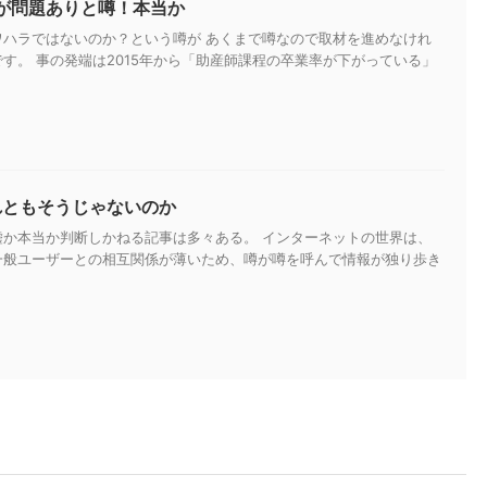
が問題ありと噂！本当か
ワハラではないのか？という噂が あくまで噂なので取材を進めなけれ
す。 事の発端は2015年から「助産師課程の卒業率が下がっている」
れともそうじゃないのか
嘘か本当か判断しかねる記事は多々ある。 インターネットの世界は、
一般ユーザーとの相互関係が薄いため、噂が噂を呼んで情報が独り歩き