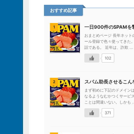
おすすめ記事
一日900件のSPAM
1
おまとめページ 長年ネッ
ール登録で色々使ってきた
話である。 近年は、詐欺 ...
102
スパム助長させるこん
2
まず初めに下記のドメイン
なるようなむかつくサービ
ことは間違いない。しかも ..
371