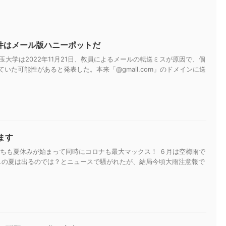
ン事件はメール版ハニーポットだ
玉大学は2022年11月21日、教員によるメールの転送ミスが原因で、個
ていた可能性があると発表した。本来「@gmail.com」のドメインに送
ます
子供たちも夏休みが始まって同時にコロナも最大マックス！ ６月は空梅雨で
しの夏は出るのでは？とニュースで騒がれたが、結局今頃大雨注意報で