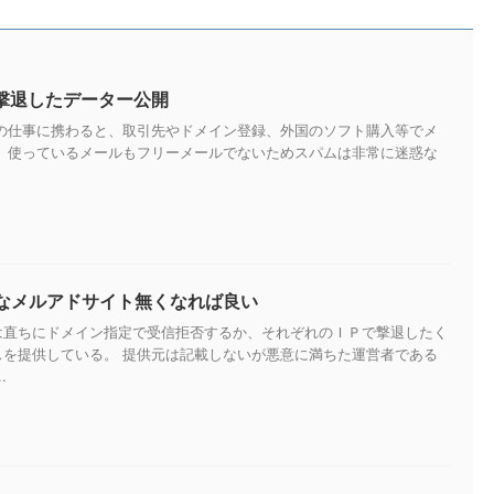
を撃退したデーター公開
トの仕事に携わると、取引先やドメイン登録、外国のソフト購入等でメ
。 使っているメールもフリーメールでないためスパムは非常に迷惑な
なメルアドサイト無くなれば良い
は直ちにドメイン指定で受信拒否するか、それぞれのＩＰで撃退したく
スを提供している。 提供元は記載しないが悪意に満ちた運営者である
.