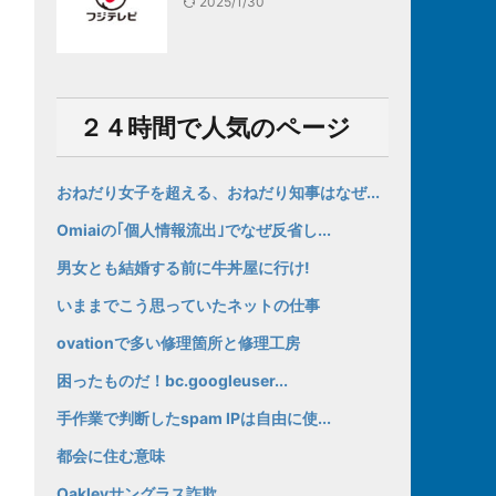
2025/1/30
２４時間で人気のページ
おねだり女子を超える、おねだり知事はなぜ...
Omiaiの｢個人情報流出｣でなぜ反省し...
男女とも結婚する前に牛丼屋に行け!
いままでこう思っていたネットの仕事
ovationで多い修理箇所と修理工房
困ったものだ！bc.googleuser...
手作業で判断したspam IPは自由に使...
都会に住む意味
Oakleyサングラス詐欺