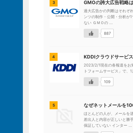
GMOの誇大広告戦略
3
過大広告かの判断はそれぞれ
ンツの制作・公開・分析が1ツ
ない ＧＭＯの ...
887
KDDIクラウドサービ
4
2023/2/1現在の各報道をお知
トフォームサービス」で、1月
109
なぜネットメールを1
5
ほとんどの人が、メールを
差出人と内容が正しいと勝
保証していない インター ...