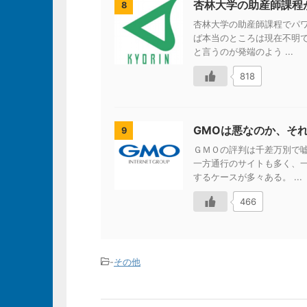
杏林大学の助産師課程
8
杏林大学の助産師課程でパ
ば本当のところは現在不明で
と言うのが発端のよう ...
818
GMOは悪なのか、そ
9
ＧＭＯの評判は千差万別で
一方通行のサイトも多く、
するケースが多々ある。 ...
466
-
その他