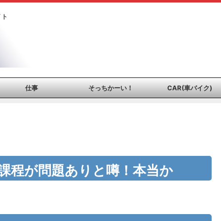
イト
仕事
そっちかーい！
CAR(車バイク)
課程が問題ありと噂！本当か