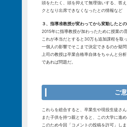
頭をたたく、頭を抑えて無理強いする、答え
クとなり出席できなくなったとの情報など
３、指導准教授が変わってから変動したとの
2015年に指導教授が加わったために授業の
これが本当だとすると30万も追加課程を取
一個人の影響でそこまで決定できるのか疑問
上司の教授は卒業合格率自体をちゃんと分析
であれば問題だ。
杏林大学保健学部看護学科、助産師課程准教
ご
これらを総合すると、卒業生や現役生徒さん
また子供を持つ親とすると、この大学に進め
このため今回「コメントの投稿を許可」しま