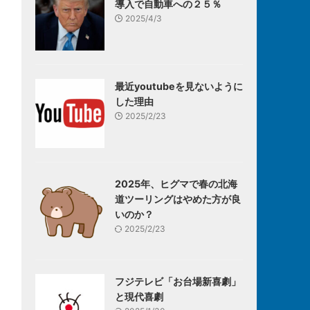
導入で自動車への２５％
2025/4/3
最近youtubeを見ないように
した理由
2025/2/23
2025年、ヒグマで春の北海
道ツーリングはやめた方が良
いのか？
2025/2/23
フジテレビ「お台場新喜劇」
と現代喜劇