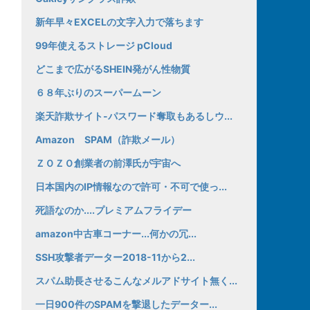
新年早々EXCELの文字入力で落ちます
99年使えるストレージ pCloud
どこまで広がるSHEIN発がん性物質
６８年ぶりのスーパームーン
楽天詐欺サイト-パスワード奪取もあるしウ...
Amazon SPAM（詐欺メール）
ＺＯＺＯ創業者の前澤氏が宇宙へ
日本国内のIP情報なので許可・不可で使っ...
死語なのか....プレミアムフライデー
amazon中古車コーナー...何かの冗...
SSH攻撃者データー2018-11から2...
スパム助長させるこんなメルアドサイト無く...
一日900件のSPAMを撃退したデーター...