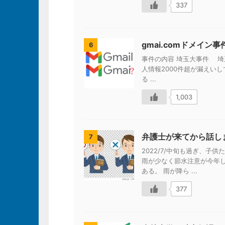
337
gmai.comドメイ
6
事件の内容 埼玉大事件 埼
人情報2000件超が漏えいし
る ...
1,003
弁護士が来てから話し
7
2022/7/中旬も過ぎ、
雨が少なく節水注意が今年
ある。 雨が降ら ...
377