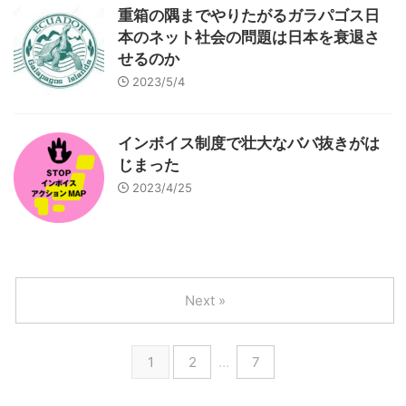
重箱の隅までやりたがるガラパゴス日
本のネット社会の問題は日本を衰退さ
せるのか
2023/5/4
インボイス制度で壮大なババ抜きがは
じまった
2023/4/25
Next »
1
2
…
7