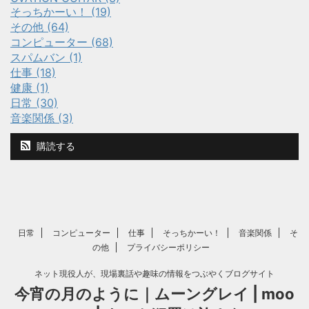
そっちかーい！ (19)
その他 (64)
コンピューター (68)
スパムバン (1)
仕事 (18)
健康 (1)
日常 (30)
音楽関係 (3)
購読する
日常
コンピューター
仕事
そっちかーい！
音楽関係
そ
の他
プライバシーポリシー
ネット現役人が、現場裏話や趣味の情報をつぶやくブログサイト
今宵の月のように｜ムーングレイ | moo