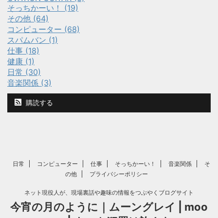
そっちかーい！ (19)
その他 (64)
コンピューター (68)
スパムバン (1)
仕事 (18)
健康 (1)
日常 (30)
音楽関係 (3)
購読する
日常
コンピューター
仕事
そっちかーい！
音楽関係
そ
の他
プライバシーポリシー
ネット現役人が、現場裏話や趣味の情報をつぶやくブログサイト
今宵の月のように｜ムーングレイ | moo