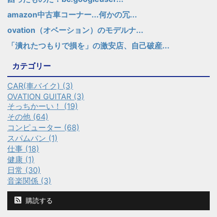
amazon中古車コーナー...何かの冗...
ovation（オベーション）のモデルナ...
「潰れたつもりで損を」の激安店、自己破産...
カテゴリー
CAR(車バイク) (3)
OVATION GUITAR (3)
そっちかーい！ (19)
その他 (64)
コンピューター (68)
スパムバン (1)
仕事 (18)
健康 (1)
日常 (30)
音楽関係 (3)
購読する