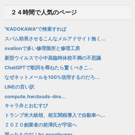
２４時間で人気のページ
"KADOKAWA"で検索すれば
スパム助長させるこんなメルアドサイト無く...
ovationで多い修理箇所と修理工房
新型ウイルスで小中高臨時休校不満の不思議
ChatGPTで歌詞を尋ねたら驚くべきこ...
なぜネットメールを100%信用するのだろ...
LINEの言い訳
compute.hwclouds-dns...
キャラ弁とおむすび
トランプ米大統領、相互関税導入で自動車へ...
ＺＯＺＯ創業者の前澤氏が宇宙へ
困ったものだ！bc.googleuser...