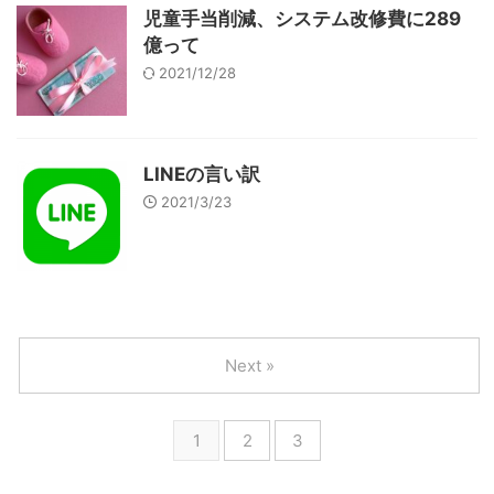
児童手当削減、システム改修費に289
億って
2021/12/28
LINEの言い訳
2021/3/23
Next »
1
2
3