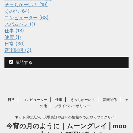
そっちかーい！ (19)
その他 (64)
コンピューター (68)
スパムバン (1)
仕事 (18)
健康 (1)
日常 (30)
音楽関係 (3)
購読する
日常
コンピューター
仕事
そっちかーい！
音楽関係
そ
の他
プライバシーポリシー
ネット現役人が、現場裏話や趣味の情報をつぶやくブログサイト
今宵の月のように｜ムーングレイ | moo