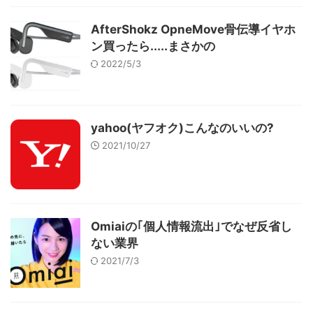
AfterShokz OpneMove骨伝導イヤホ
ン買ったら.....まさかの
2022/5/3
yahoo(ヤフオク)こんなのいいの?
2021/10/27
Omiaiの｢個人情報流出｣でなぜ反省し
ない業界
2021/7/3