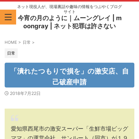
ネット現役人が、現場裏話や趣味の情報をつぶやくブログ
サイト
今宵の月のように｜ムーングレイ | m
oongray | ネット犯罪は許さない
HOME
>
日常
>
日常
「潰れたつもりで損を」の激安店、自
己破産申請
2018年7月22日
愛知県西尾市の激安スーパー「生鮮市場ビッグ
ママ」の運営会社、サンルート（同市）が１９