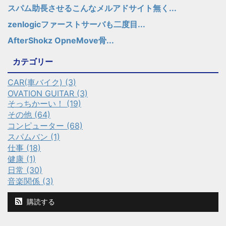
スパム助長させるこんなメルアドサイト無く...
zenlogicファーストサーバも二度目...
AfterShokz OpneMove骨...
カテゴリー
CAR(車バイク) (3)
OVATION GUITAR (3)
そっちかーい！ (19)
その他 (64)
コンピューター (68)
スパムバン (1)
仕事 (18)
健康 (1)
日常 (30)
音楽関係 (3)
購読する