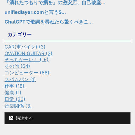
「潰れたつもりで損を」の激安店、自己破産...
unifiedlayer.comと言うS...
ChatGPTで歌詞を尋ねたら驚くべきこ...
カテゴリー
CAR(車バイク) (3)
OVATION GUITAR (3)
そっちかーい！ (19)
その他 (64)
コンピューター (68)
スパムバン (1)
仕事 (18)
健康 (1)
日常 (30)
音楽関係 (3)
購読する