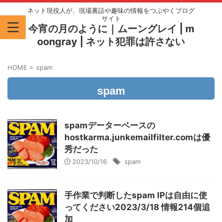
ネット現役人が、現場裏話や趣味の情報をつぶやくブログ
サイト
今宵の月のように｜ムーングレイ | m
oongray | ネット犯罪は許さない
HOME
>
spam
spam
spamデーターベースの
hostkarma.junkemailfilter.comは優
秀だった
2023/10/16
spam
手作業で判断したspam IPは自由に使
ってください2023/3/18 情報214個追
加