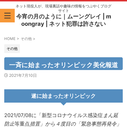
ネット現役人が、現場裏話や趣味の情報をつぶやくブログ
サイト
今宵の月のように｜ムーングレイ | m
oongray | ネット犯罪は許さない
HOME
>
その他
>
その他
一斉に始まったオリンピック美化報道
2021年7月10日
遂に始まったオリンピック
2021/07/08に「新型コロナウイルス感染症
まん延
防止
等重点
措置」から４度目の「緊急事態再発令」