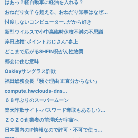
はあっ？軽自動車に軽油を入れる？
おねだり女子を超える、おねだり知事はなぜ...
忖度しないコンピューター..だから好き
新型ウイルスで小中高臨時休校不満の不思議
岸田政権”ポイントおじさん”参上
どこまで広がるSHEIN発がん性物質
都会に住む意味
Oakleyサングラス詐欺
福田総務会長「騒ぐ理由 正直分からない」
compute.hwclouds-dns...
６８年ぶりのスーパームーン
楽天詐欺サイト-パスワード奪取もあるしウ...
ＺＯＺＯ創業者の前澤氏が宇宙へ
日本国内のIP情報なので許可・不可で使っ...