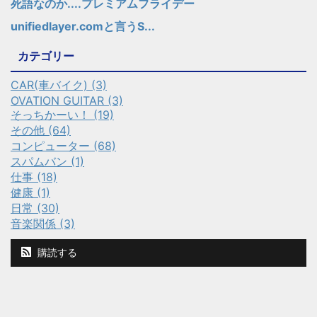
死語なのか....プレミアムフライデー
unifiedlayer.comと言うS...
カテゴリー
CAR(車バイク) (3)
OVATION GUITAR (3)
そっちかーい！ (19)
その他 (64)
コンピューター (68)
スパムバン (1)
仕事 (18)
健康 (1)
日常 (30)
音楽関係 (3)
購読する