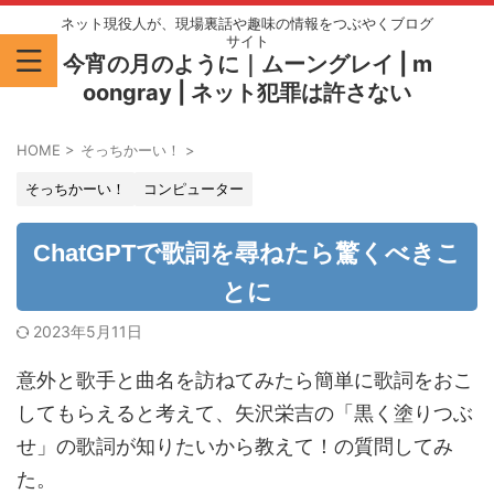
ネット現役人が、現場裏話や趣味の情報をつぶやくブログ
サイト
今宵の月のように｜ムーングレイ | m
oongray | ネット犯罪は許さない
HOME
>
そっちかーい！
>
そっちかーい！
コンピューター
ChatGPTで歌詞を尋ねたら驚くべきこ
とに
2023年5月11日
意外と歌手と曲名を訪ねてみたら簡単に歌詞をおこ
してもらえると考えて、矢沢栄吉の「黒く塗りつぶ
せ」の歌詞が知りたいから教えて！の質問してみ
た。