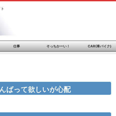
イト
仕事
そっちかーい！
CAR(車バイク)
がんばって欲しいが心配