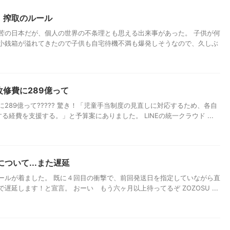
。搾取のルール
苦の日本だが、個人の世界の不条理とも思える出来事があった。 子供が何
小銭箱が溢れてきたので子供も自宅待機不満も爆発しそうなので、久しぶ
修費に289億って
289億って????? 驚き！「児童手当制度の見直しに対応するため、各自
る経費を支援する。」と予算案にありました。 LINEの統一クラウド ...
について...また遅延
のメールが着ました。 既に４回目の衝撃で、前回発送日を指定していながら直
延します！と宣言。 おーい もう六ヶ月以上待ってるぞ ZOZOSU ...