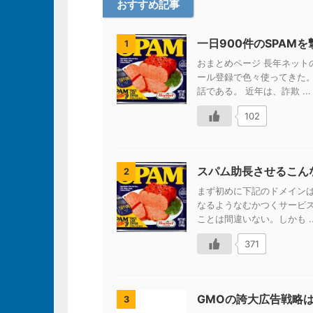
おすすめ記事
一日900件のSPAM
1
おまとめページ 長年ネッ
ール登録で色々使ってきた
話である。 近年は、詐欺 ...
102
スパム助長させるこん
2
まず初めに下記のドメイン
なるようなむかつくサービ
ことは間違いない。しかも ..
371
GMOの誇大広告戦略
3