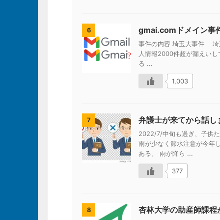
gmai.comドメイ
6
事件の内容 埼玉大事件 埼
人情報2000件超が漏えいし
る ...
1,003
弁護士が来てから話し
7
2022/7/中旬も過ぎ、
雨が少なく節水注意が今年
ある。 雨が降ら ...
377
杏林大学の助産師課程
8