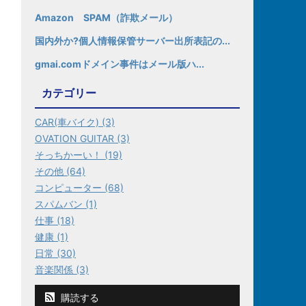
Amazon SPAM（詐欺メール）
国内外か?個人情報保管サーバー出所表記の...
gmai.comドメイン事件はメール版ハ...
カテゴリー
CAR(車バイク) (3)
OVATION GUITAR (3)
そっちかーい！ (19)
その他 (64)
コンピューター (68)
スパムバン (1)
仕事 (18)
健康 (1)
日常 (30)
音楽関係 (3)
購読する