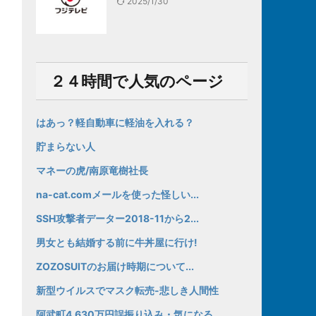
2025/1/30
２４時間で人気のページ
はあっ？軽自動車に軽油を入れる？
貯まらない人
マネーの虎/南原竜樹社長
na-cat.comメールを使った怪しい...
SSH攻撃者データー2018-11から2...
男女とも結婚する前に牛丼屋に行け!
ZOZOSUITのお届け時期について...
新型ウイルスでマスク転売-悲しき人間性
阿武町4,630万円誤振り込み・気になる...