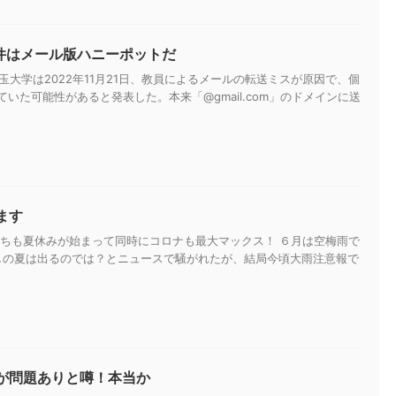
ン事件はメール版ハニーポットだ
玉大学は2022年11月21日、教員によるメールの転送ミスが原因で、個
ていた可能性があると発表した。本来「@gmail.com」のドメインに送
ます
子供たちも夏休みが始まって同時にコロナも最大マックス！ ６月は空梅雨で
しの夏は出るのでは？とニュースで騒がれたが、結局今頃大雨注意報で
が問題ありと噂！本当か