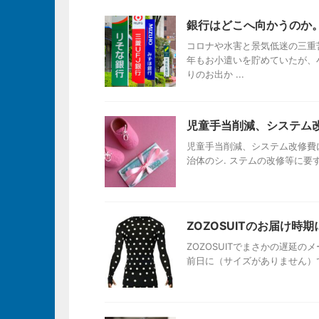
銀行はどこへ向かうのか
コロナや水害と景気低迷の三重
年もお小遣いを貯めていたが、
りのお出か ...
児童手当削減、システム改
児童手当削減、システム改修費に
治体のシ. ステムの改修等に要す
ZOZOSUITのお届け時期
ZOZOSUITでまさかの遅延
前日に（サイズがありません）で遅