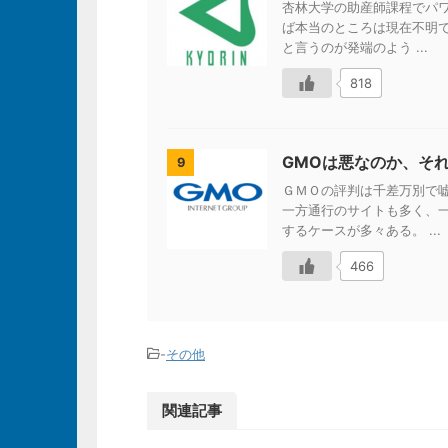
杏林大学の助産師課程でパ
ば本当のところは現在不明で
と言うのが発端のよう ...
818
GMOは悪なのか、そ
9
ＧＭＯの評判は千差万別で
一方通行のサイトも多く、
するケースが多々ある。 ...
466
-
その他
関連記事