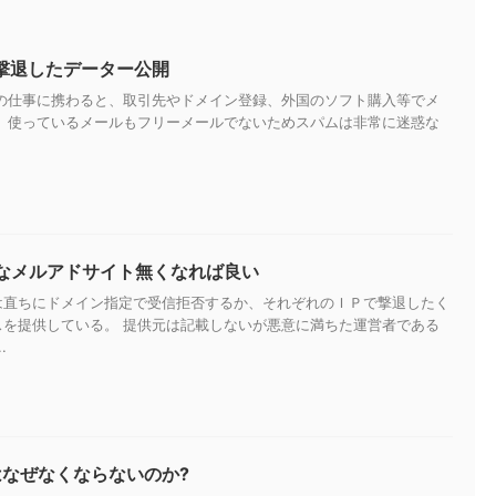
を撃退したデーター公開
トの仕事に携わると、取引先やドメイン登録、外国のソフト購入等でメ
。 使っているメールもフリーメールでないためスパムは非常に迷惑な
なメルアドサイト無くなれば良い
は直ちにドメイン指定で受信拒否するか、それぞれのＩＰで撃退したく
スを提供している。 提供元は記載しないが悪意に満ちた運営者である
.
はなぜなくならないのか?