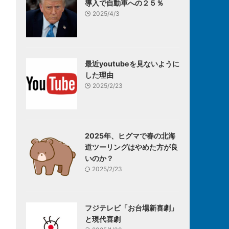
導入で自動車への２５％
2025/4/3
最近youtubeを見ないように
した理由
2025/2/23
2025年、ヒグマで春の北海
道ツーリングはやめた方が良
いのか？
2025/2/23
フジテレビ「お台場新喜劇」
と現代喜劇