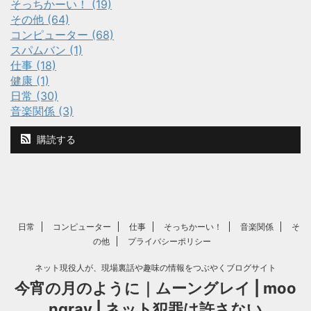
そっちかーい！ (19)
その他 (64)
コンピューター (68)
スパムバン (1)
仕事 (18)
健康 (1)
日常 (30)
音楽関係 (3)
購読する
日常
コンピューター
仕事
そっちかーい！
音楽関係
そ
の他
プライバシーポリシー
ネット現役人が、現場裏話や趣味の情報をつぶやくブログサイト
今宵の月のように｜ムーングレイ | moo
ngray | ネット犯罪は許さない