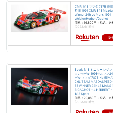
CMR 1/18 マツダ 787B 
時間 1991 CMR 1:18 Mazda
Winner 24h Le Mans 1991
Weidler/Herbert/Gachot
価格：16,800円（税込、送
(2023/6/1時点)
楽
Spark 1/18 ミニカー レ
ョンモデル 1991年ルマン2
デル マツダ 787B No.55MAZ
2.6L TEAM MAZDASPEED C
55 WINNER 24h LE MANS 
B.GACHOT - J.HERBERT -
1:18 Spark
価格：29,980円（税込、送
(2023/6/1時点)
楽