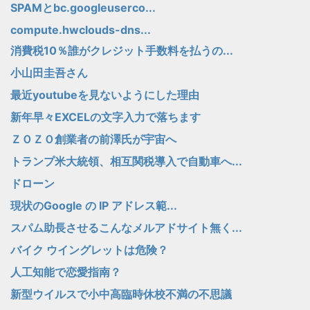
SPAMとbc.googleuserco...
compute.hwclouds-dns...
消費税10％誰がクレジット手数料を払うの...
小山田圭吾さん
最近youtubeを見ないようにした理由
新年早々EXCELの文字入力で落ちます
ＺＯＺＯ創業者の前澤氏が宇宙へ
トランプ米大統領、相互関税導入で自動車へ...
ドローン
現状のGoogle の IP アドレス範...
スパム助長させるこんなメルアドサイト無く...
バイク ウイングレットは危険？
人工知能で恋愛指南？
新型ウイルスで小中高臨時休校不満の不思議