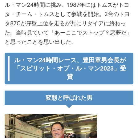
ル・マン24時間に挑み、1987年にはトムスがトヨ
タ・チーム・トムスとして参戦を開始。2台のトヨ
タ87Cが序盤上位を走るが共にリタイアに終わっ
た。当時見ていて「あーここでストップ？悪夢だ」
と思ったことを思い出した。
ル・マン24時間レース、豊田章男会長が
「スピリット・オブ・ル・マン2023」受
賞
変態と呼ばれた男