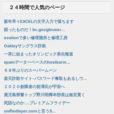
２４時間で人気のページ
新年早々EXCELの文字入力で落ちます
困ったものだ！bc.googleuser...
ovationで多い修理箇所と修理工房
Oakleyサングラス詐欺
一斉に始まったオリンピック美化報道
spamデーターベースのhostkarm...
６８年ぶりのスーパームーン
楽天詐欺サイト-パスワード奪取もあるしウ...
ＺＯＺＯ創業者の前澤氏が宇宙へ
鹿児島県警トップ野川明輝本部長は無言貫く
死語なのか....プレミアムフライデー
unifiedlayer.comと言うS...