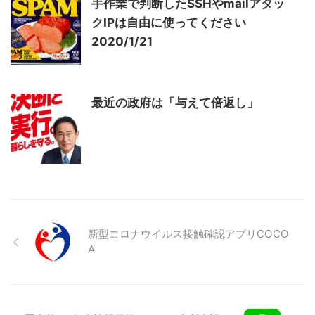
手作業で判断したSSHやmailアタッ
クIPは自由に使ってください
2020/1/21
最近の政府は「与えて倍返し」
新型コロナウイルス接触確認アプリCOCO
A