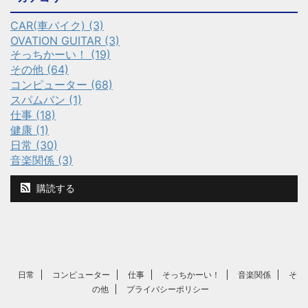
CAR(車バイク) (3)
OVATION GUITAR (3)
そっちかーい！ (19)
その他 (64)
コンピューター (68)
スパムバン (1)
仕事 (18)
健康 (1)
日常 (30)
音楽関係 (3)
購読する
日常
コンピューター
仕事
そっちかーい！
音楽関係
そ
の他
プライバシーポリシー