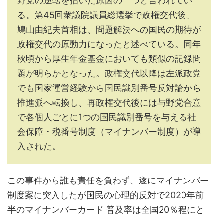
野党の逆転を招いた原因の一つと言われてい
る。第45回衆議院議員総選挙で政権交代後、
鳩山由紀夫首相は、問題解決への国民の期待が
政権交代の原動力になったと述べている。同年
秋頃から厚生年金基金においても類似の記録問
題が明らかとなった。政権交代以降は左派政党
でも国家運営経験から国民識別番号反対論から
推進派へ転換し、再政権交代後には与野党合意
で各個人ごとに1つの国民識別番号を与える社
会保障・税番号制度（マイナンバー制度）が導
入された。
この事件から誰も責任を負わず、遂にマイナンバー
制度案に突入したが国民の心理的反対で2020年前
半のマイナンバーカード 普及率は全国20％程にと