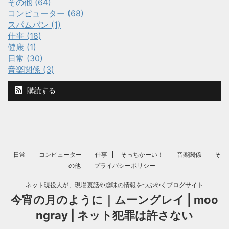
その他 (64)
コンピューター (68)
スパムバン (1)
仕事 (18)
健康 (1)
日常 (30)
音楽関係 (3)
購読する
日常
コンピューター
仕事
そっちかーい！
音楽関係
そ
の他
プライバシーポリシー
ネット現役人が、現場裏話や趣味の情報をつぶやくブログサイト
今宵の月のように｜ムーングレイ | moo
ngray | ネット犯罪は許さない