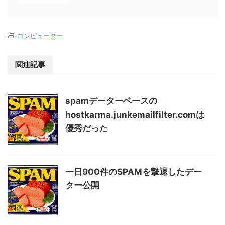
-
コンピューター
関連記事
spamデーターベースの
hostkarma.junkemailfilter.comは
優秀だった
一日900件のSPAMを撃退したデー
ター公開