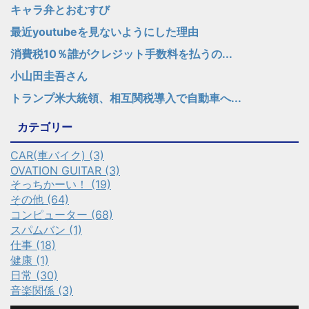
キャラ弁とおむすび
最近youtubeを見ないようにした理由
消費税10％誰がクレジット手数料を払うの...
小山田圭吾さん
トランプ米大統領、相互関税導入で自動車へ...
カテゴリー
CAR(車バイク) (3)
OVATION GUITAR (3)
そっちかーい！ (19)
その他 (64)
コンピューター (68)
スパムバン (1)
仕事 (18)
健康 (1)
日常 (30)
音楽関係 (3)