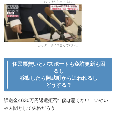
おしりから出てるし
カッターサイズ合ってないし
住民票無いとパスポートも免許更新も困
るし
移動したら阿武町から追われるし
どうする？
誤送金4630万円返還拒否”｢僕は悪くない！いやい
や人間として失格だろう