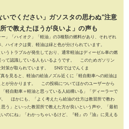
ないでください」ガソスタの思わぬ“注意
習所で教えたほうが良いよ」の声も
ラー」「ハイオク」「軽油」の3種類の燃料があり、それぞれ
赤、ハイオクは黄、軽油は緑と色が分けられています。
というトラブルが発生しており、通常軽油はディーゼル車の燃
誤って認識している人もいるようです。 このためガソリン
対策が取られています。 SNSではでんくま
枚の写真を見ると、軽油の給油ノズル近くに「軽自動車への給油は
ことが分かります。 この投稿についてほかのユーザーから
」「軽自動車＝軽油と思っている人結構いる」「ディーラーで
が。 ほかにも、「よく考えたら給油の仕方は教習所で教わ
と思う」といった教習所で教えた方が良いという声や、「最初
良いのにね」「わかっちゃいるけど、『軽』の『油』に見える