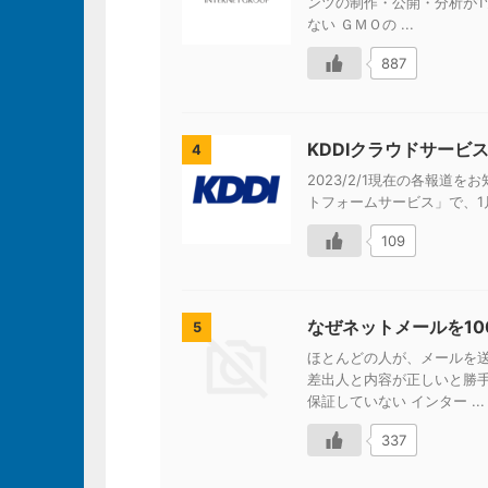
ンツの制作・公開・分析が1ツ
ない ＧＭＯの ...
887
KDDIクラウドサービ
4
2023/2/1現在の各報道をお知
トフォームサービス」で、1月
109
なぜネットメールを1
5
ほとんどの人が、メールを
差出人と内容が正しいと勝
保証していない インター ...
337