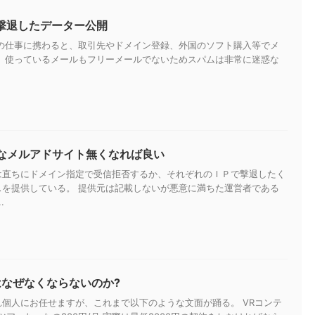
を撃退したデーター公開
トの仕事に携わると、取引先やドメイン登録、外国のソフト購入等でメ
。 使っているメールもフリーメールでないためスパムは非常に迷惑な
なメルアドサイト無くなれば良い
は直ちにドメイン指定で受信拒否するか、それぞれのＩＰで撃退したく
スを提供している。 提供元は記載しないが悪意に満ちた運営者である
.
はなぜなくならないのか?
個人にお任せますが、これまで以下のような文面が踊る。 VRコンテ