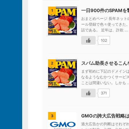
一日900件のSPAM
1
おまとめページ 長年ネッ
ール登録で色々使ってきた
話である。 近年は、詐欺 ...
102
スパム助長させるこん
2
まず初めに下記のドメイン
なるようなむかつくサービ
ことは間違いない。しかも ..
371
GMOの誇大広告戦略
3
過大広告かの判断はそれぞれ