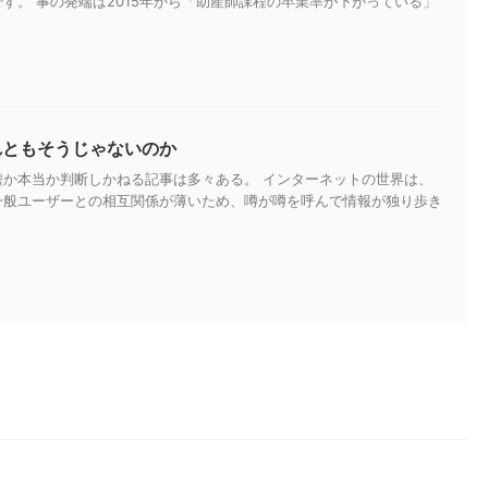
す。 事の発端は2015年から「助産師課程の卒業率が下がっている」
れともそうじゃないのか
嘘か本当か判断しかねる記事は多々ある。 インターネットの世界は、
一般ユーザーとの相互関係が薄いため、噂が噂を呼んで情報が独り歩き