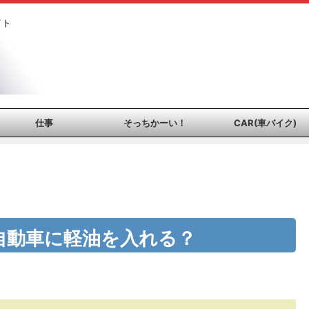
イト
仕事
そっちかーい！
CAR(車バイク)
自動車に軽油を入れる？