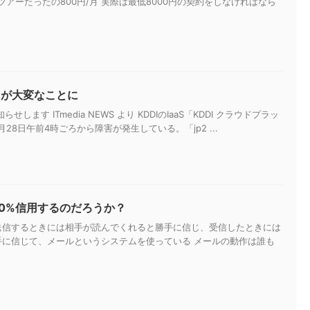
アーたったの800円/月 実際は最低8000円の契約をしなければなら
スが大変なことに
らせします ITmedia NEWS より KDDIのIaaS「KDDI クラウドプラッ
28日午前4時ごろから障害が発生している。「jp2 ...
00%信用するのだろうか？
送信するときには相手が読んでくれると勝手に信じ、受信したときには
手に信じて、メールというシステムを使っている メールの動作は誰も