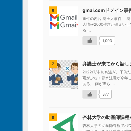
gmai.comドメイ
6
事件の内容 埼玉大事件 埼
人情報2000件超が漏えいし
る ...
1,003
弁護士が来てから話し
7
2022/7/中旬も過ぎ、
雨が少なく節水注意が今年
ある。 雨が降ら ...
377
杏林大学の助産師課程
8
杏林大学の助産師課程でパ