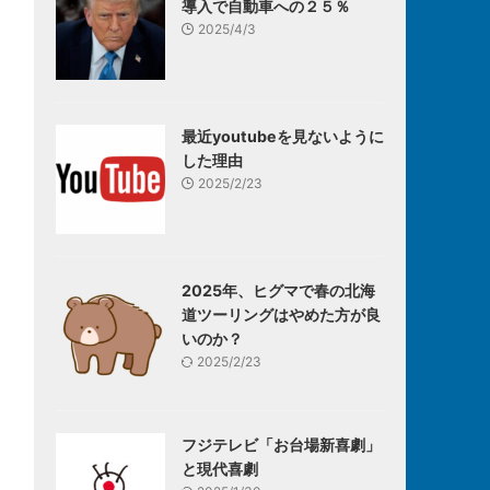
導入で自動車への２５％
2025/4/3
最近youtubeを見ないように
した理由
2025/2/23
2025年、ヒグマで春の北海
道ツーリングはやめた方が良
いのか？
2025/2/23
フジテレビ「お台場新喜劇」
と現代喜劇