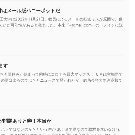
ン事件はメール版ハニーポットだ
玉大学は2022年11月21日、教員によるメールの転送ミスが原因で、個
ていた可能性があると発表した。本来「@gmail.com」のドメインに送
ます
子供たちも夏休みが始まって同時にコロナも最大マックス！ ６月は空梅雨で
しの夏は出るのでは？とニュースで騒がれたが、結局今頃大雨注意報で
が問題ありと噂！本当か
ワハラではないのか？という噂が あくまで噂なので取材を進めなけれ