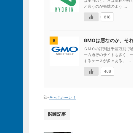
ば本当のところは現在不明で
と言うのが発端のよう ...
818
GMOは悪なのか、そ
9
ＧＭＯの評判は千差万別で
一方通行のサイトも多く、
するケースが多々ある。 ...
466
-
そっちかーい！
関連記事