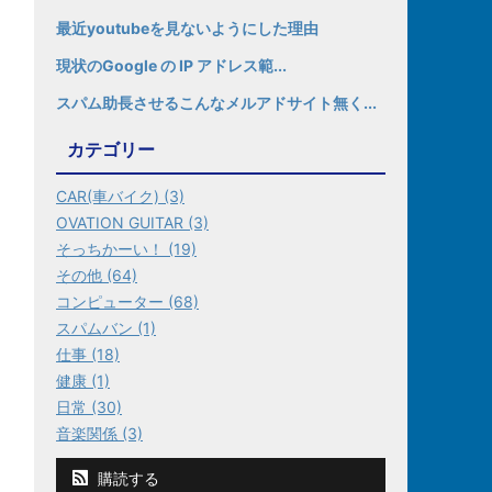
最近youtubeを見ないようにした理由
現状のGoogle の IP アドレス範...
スパム助長させるこんなメルアドサイト無く...
カテゴリー
CAR(車バイク) (3)
OVATION GUITAR (3)
そっちかーい！ (19)
その他 (64)
コンピューター (68)
スパムバン (1)
仕事 (18)
健康 (1)
日常 (30)
音楽関係 (3)
購読する