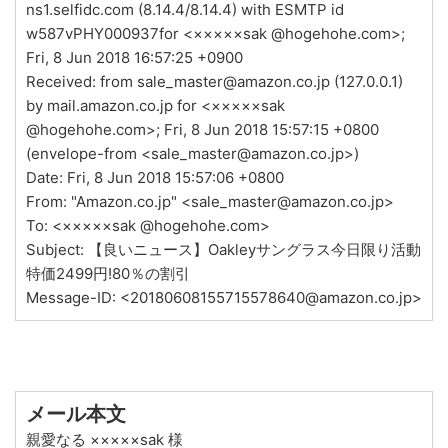
ns1.selfidc.com (8.14.4/8.14.4) with ESMTP id
w587vPHY000937for <×××××sak @hogehohe.com>;
Fri, 8 Jun 2018 16:57:25 +0900
Received: from sale_master@amazon.co.jp (127.0.0.1)
by mail.amazon.co.jp for <×××××sak
@hogehohe.com>; Fri, 8 Jun 2018 15:57:15 +0800
(envelope-from <sale_master@amazon.co.jp>)
Date: Fri, 8 Jun 2018 15:57:06 +0800
From: "Amazon.co.jp" <sale_master@amazon.co.jp>
To: <×××××sak @hogehohe.com>
Subject: 【良いニュース】Oakleyサングラス今日限り活動
特価2499円!80％の割引
Message-ID: <20180608155715578640@amazon.co.jp>
メール本文
親愛なる ×××××sak 様