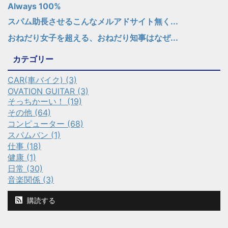
Always 100%
スパム助長させるこんなメルアドサイト無く...
おねだり女子を超える、おねだり知事はなぜ...
カテゴリー
CAR(車バイク) (3)
OVATION GUITAR (3)
そっちかーい！ (19)
その他 (64)
コンピューター (68)
スパムバン (1)
仕事 (18)
健康 (1)
日常 (30)
音楽関係 (3)
購読する