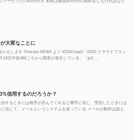
アーたったの800円/月 実際は最低8000円の契約をしなければなら
スが大変なことに
らせします ITmedia NEWS より KDDIのIaaS「KDDI クラウドプラッ
28日午前4時ごろから障害が発生している。「jp2 ...
00%信用するのだろうか？
送信するときには相手が読んでくれると勝手に信じ、受信したときには
手に信じて、メールというシステムを使っている メールの動作は誰も