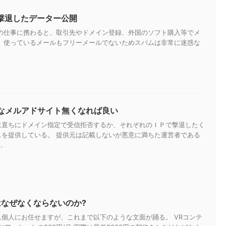
を撃退したデーター公開
トの仕事に携わると、取引先やドメイン登録、外国のソフト購入等でメ
。 使っているメールもフリーメールでないためスパムは非常に迷惑な
なメルアドサイト無くなれば良い
は直ちにドメイン指定で受信拒否するか、それぞれのＩＰで撃退したく
スを提供している。 提供元は記載しないが悪意に満ちた運営者である
.
はなぜなくならないのか?
個人にお任せますが、これまで以下のような文面が踊る。 VRコンテ