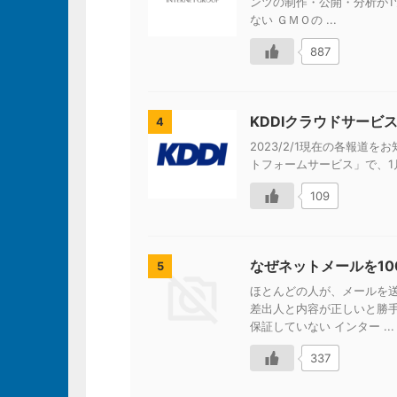
ンツの制作・公開・分析が1ツ
ない ＧＭＯの ...
887
KDDIクラウドサービ
4
2023/2/1現在の各報道をお知
トフォームサービス」で、1月
109
なぜネットメールを1
5
ほとんどの人が、メールを
差出人と内容が正しいと勝
保証していない インター ...
337