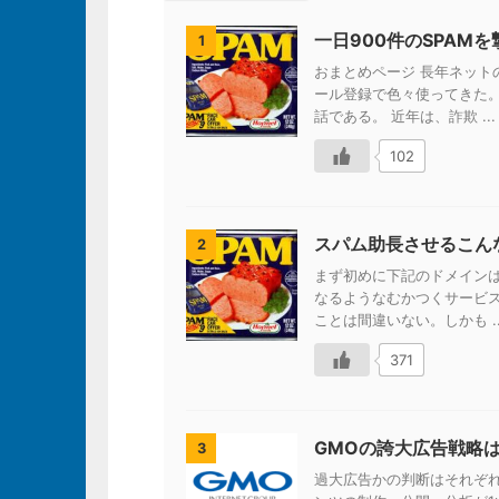
一日900件のSPAM
1
おまとめページ 長年ネッ
ール登録で色々使ってきた
話である。 近年は、詐欺 ...
102
スパム助長させるこん
2
まず初めに下記のドメイン
なるようなむかつくサービ
ことは間違いない。しかも ..
371
GMOの誇大広告戦略
3
過大広告かの判断はそれぞれ