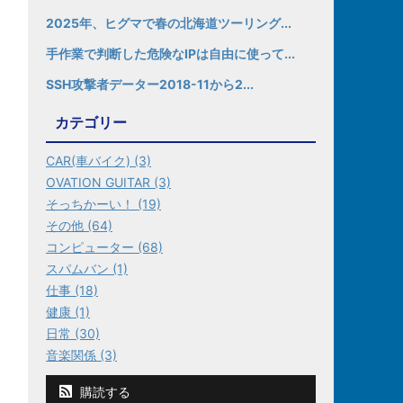
2025年、ヒグマで春の北海道ツーリング...
手作業で判断した危険なIPは自由に使って...
SSH攻撃者データー2018-11から2...
カテゴリー
CAR(車バイク) (3)
OVATION GUITAR (3)
そっちかーい！ (19)
その他 (64)
コンピューター (68)
スパムバン (1)
仕事 (18)
健康 (1)
日常 (30)
音楽関係 (3)
購読する