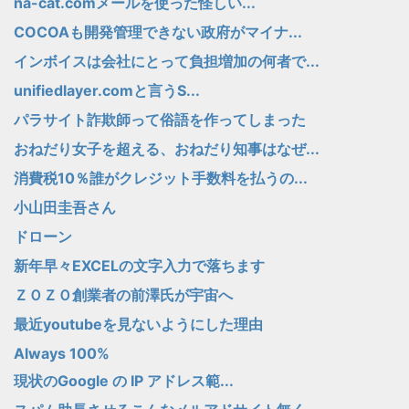
na-cat.comメールを使った怪しい...
COCOAも開発管理できない政府がマイナ...
インボイスは会社にとって負担増加の何者で...
unifiedlayer.comと言うS...
パラサイト詐欺師って俗語を作ってしまった
おねだり女子を超える、おねだり知事はなぜ...
消費税10％誰がクレジット手数料を払うの...
小山田圭吾さん
ドローン
新年早々EXCELの文字入力で落ちます
ＺＯＺＯ創業者の前澤氏が宇宙へ
最近youtubeを見ないようにした理由
Always 100%
現状のGoogle の IP アドレス範...