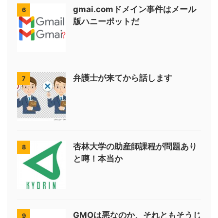
gmai.comドメイン事件はメール
6
版ハニーポットだ
弁護士が来てから話します
7
杏林大学の助産師課程が問題あり
8
と噂！本当か
GMOは悪なのか、それともそうじ
9