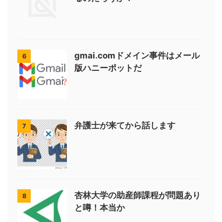
gmai.comドメイン事件はメール
6
版ハニーポットだ
弁護士が来てから話します
7
杏林大学の助産師課程が問題あり
8
と噂！本当か