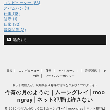
コンピューター (68)
スパムバン (1)
仕事 (18)
健康 (1)
日常 (30)
音楽関係 (3)
購読する
日常
コンピューター
仕事
そっちかーい！
音楽関係
そ
の他
プライバシーポリシー
ネット現役人が、現場裏話や趣味の情報をつぶやくブログサイト
今宵の月のように｜ムーングレイ | moo
ngray | ネット犯罪は許さない
© 2026 今宵の月のように｜ムーングレイ | moongray | ネット犯罪は