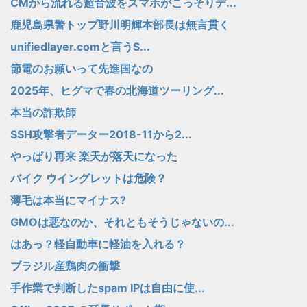
CMから流れる超音波をスマホがこっそりデ...
鹿児島県警トップ野川明輝本部長は無言貫く
unifiedlayer.comと言うS...
節電のお願いって先進国なの
2025年、ヒグマで春の北海道ツーリング...
本当の詐欺師
SSH攻撃者データー2018-11から2...
やっぱり再来 楽天が落天になった
バイク ウイングレットは危険？
薄毛は本当にマイナス?
GMOは悪なのか、それともそうじゃないの...
はあっ？軽自動車に軽油を入れる？
ブラジル産鶏肉の衝撃
手作業で判断したspam IPは自由に使...