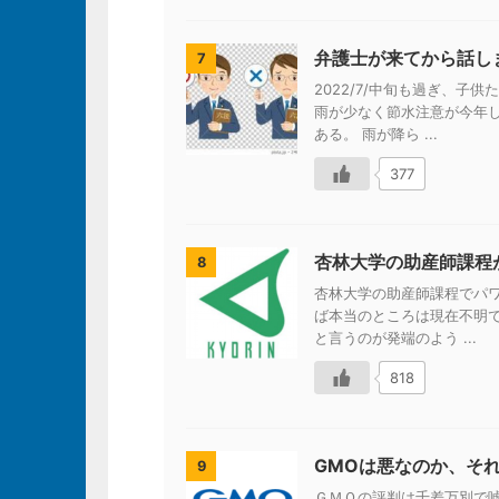
弁護士が来てから話し
7
2022/7/中旬も過ぎ、
雨が少なく節水注意が今年
ある。 雨が降ら ...
377
杏林大学の助産師課程
8
杏林大学の助産師課程でパ
ば本当のところは現在不明で
と言うのが発端のよう ...
818
GMOは悪なのか、そ
9
ＧＭＯの評判は千差万別で