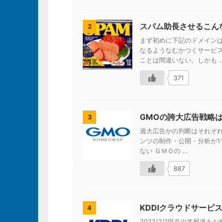
スパム助長させるこん
2
まず初めに下記のドメイン
なるようなむかつくサービ
ことは間違いない。しかも ..
371
GMOの誇大広告戦略
3
過大広告かの判断はそれぞれ
ンツの制作・公開・分析が1ツ
ない ＧＭＯの ...
887
KDDIクラウドサービ
4
2023/2/1現在の各報道をお知