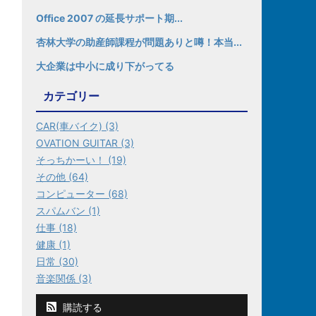
Office 2007 の延長サポート期...
杏林大学の助産師課程が問題ありと噂！本当...
大企業は中小に成り下がってる
カテゴリー
CAR(車バイク) (3)
OVATION GUITAR (3)
そっちかーい！ (19)
その他 (64)
コンピューター (68)
スパムバン (1)
仕事 (18)
健康 (1)
日常 (30)
音楽関係 (3)
購読する