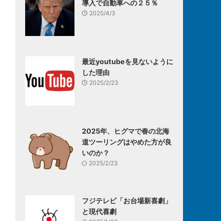
導入で自動車への２５％
2025/4/3
最近youtubeを見ないように
した理由
2025/2/23
2025年、ヒグマで春の北海
道ツーリングはやめた方が良
いのか？
2025/2/23
フジテレビ「お台場新喜劇」
と現代喜劇