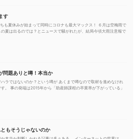
ます
子供たちも夏休みが始まって同時にコロナも最大マックス！ ６月は空梅雨で
しの夏は出るのでは？とニュースで騒がれたが、結局今頃大雨注意報で
が問題ありと噂！本当か
ワハラではないのか？という噂が あくまで噂なので取材を進めなけれ
す。 事の発端は2015年から「助産師課程の卒業率が下がっている」
れともそうじゃないのか
嘘か本当か判断しかねる記事は多々ある。 インターネットの世界は、