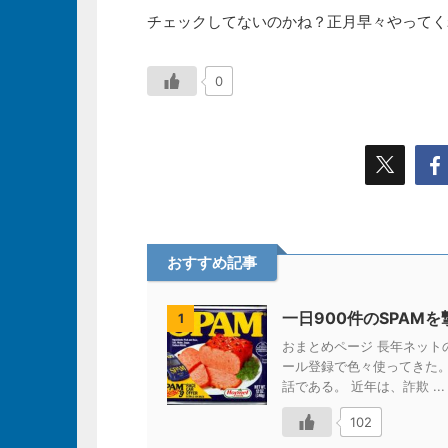
チェックしてないのかね？正月早々やってく
0
おすすめ記事
一日900件のSPAM
1
おまとめページ 長年ネッ
ール登録で色々使ってきた
話である。 近年は、詐欺 ...
102