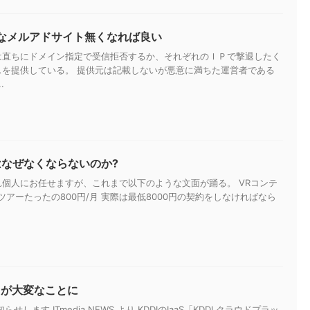
なメルアドサイト無くなれば良い
は直ちにドメイン指定で受信拒否するか、それぞれのＩＰで撃退したく
スを提供している。 提供元は記載しないが悪意に満ちた運営者である
.
はなぜなくならないのか?
個人にお任せますが、これまで以下のような文面が踊る。 VRコンテ
アーたったの800円/月 実際は最低8000円の契約をしなければなら
スが大変なことに
らせします ITmedia NEWS より KDDIのIaaS「KDDI クラウドプラッ