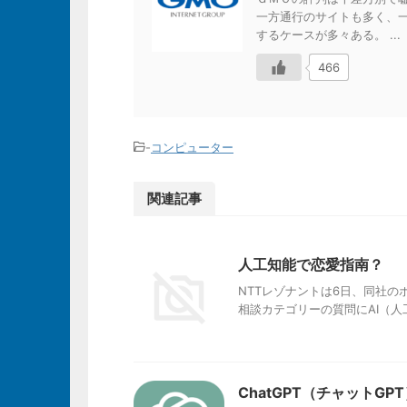
一方通行のサイトも多く、
するケースが多々ある。 ...
466
-
コンピューター
関連記事
人工知能で恋愛指南？
NTTレゾナントは6日、同社の
相談カテゴリーの質問にAI（人
ChatGPT（チャットG