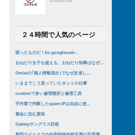
2025/1/30
２４時間で人気のページ
困ったものだ！bc.googleuser...
おねだり女子を超える、おねだり知事はなぜ...
Omiaiの｢個人情報流出｣でなぜ反省し...
いままでこう思っていたネットの仕事
ovationで多い修理箇所と修理工房
手作業で判断したspam IPは自由に使...
都会に住む意味
Oakleyサングラス詐欺
新型ウイルスで小中高臨時休校不満の不思議