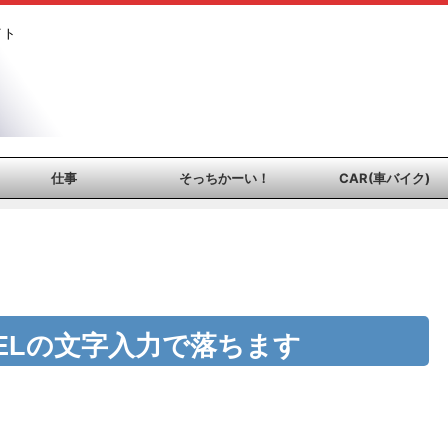
イト
仕事
そっちかーい！
CAR(車バイク)
CELの文字入力で落ちます