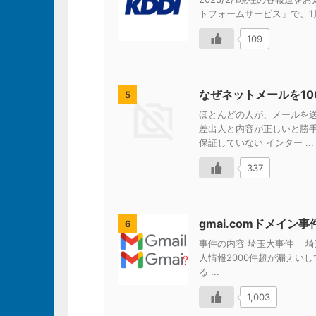
トフォームサービス」で、1月
109
なぜネットメールを1
5
ほとんどの人が、メールを
差出人と内容が正しいと勝
保証していない インター ...
337
gmai.comドメイ
6
事件の内容 埼玉大事件 埼
人情報2000件超が漏えいし
る ...
1,003