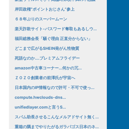
岸田政権”ポイントおじさん”参上
６８年ぶりのスーパームーン
楽天詐欺サイト-パスワード奪取もあるしウ...
福田総務会長「騒ぐ理由 正直分からない」
どこまで広がるSHEIN発がん性物質
死語なのか....プレミアムフライデー
amazon中古車コーナー...何かの冗...
ＺＯＺＯ創業者の前澤氏が宇宙へ
日本国内のIP情報なので許可・不可で使っ...
compute.hwclouds-dns...
unifiedlayer.comと言うS...
スパム助長させるこんなメルアドサイト無く...
重箱の隅までやりたがるガラパゴス日本のネ...