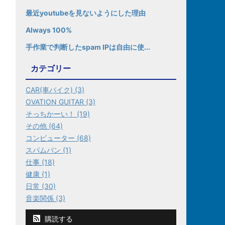
最近youtubeを見ないようにした理由
Always 100%
手作業で判断したspam IPは自由に使...
カテゴリー
CAR(車バイク) (3)
OVATION GUITAR (3)
そっちかーい！ (19)
その他 (64)
コンピューター (68)
スパムバン (1)
仕事 (18)
健康 (1)
日常 (30)
音楽関係 (3)
購読する