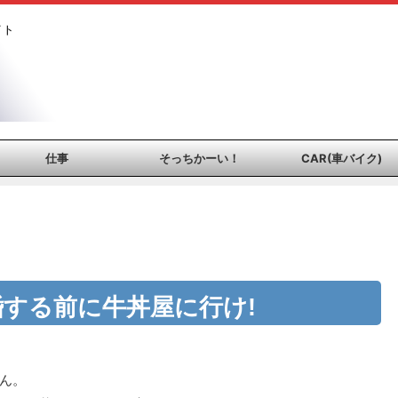
イト
仕事
そっちかーい！
CAR(車バイク)
する前に牛丼屋に行け!
ん。