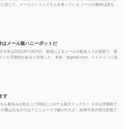
手に信じて、メールというシステムを使っている メールの動作は誰も
ン事件はメール版ハニーポットだ
玉大学は2022年11月21日、教員によるメールの転送ミスが原因で、個
ていた可能性があると発表した。本来「@gmail.com」のドメインに送
ます
子供たちも夏休みが始まって同時にコロナも最大マックス！ ６月は空梅雨で
しの夏は出るのでは？とニュースで騒がれたが、結局今頃大雨注意報で