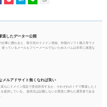
を撃退したデーター公開
トの仕事に携わると、取引先やドメイン登録、外国のソフト購入等でメ
。 使っているメールもフリーメールでないためスパムは非常に迷惑な
なメルアドサイト無くなれば良い
は直ちにドメイン指定で受信拒否するか、それぞれのＩＰで撃退したく
スを提供している。 提供元は記載しないが悪意に満ちた運営者である
.