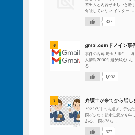
差出人と内容が正しいと勝
保証していない インター ...
337
gmai.comドメイ
6
事件の内容 埼玉大事件 埼
人情報2000件超が漏えいし
る ...
1,003
弁護士が来てから話し
7
2022/7/中旬も過ぎ、
雨が少なく節水注意が今年
ある。 雨が降ら ...
377