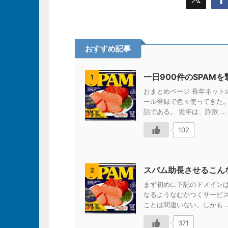
おすすめ記事
一日900件のSPAM
1
おまとめページ 長年ネッ
ール登録で色々使ってきた
話である。 近年は、詐欺 ...
102
スパム助長させるこん
2
まず初めに下記のドメイン
なるようなむかつくサービ
ことは間違いない。しかも ..
371