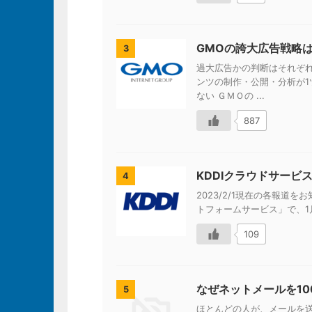
GMOの誇大広告戦略
3
過大広告かの判断はそれぞれ
ンツの制作・公開・分析が1ツ
ない ＧＭＯの ...
887
KDDIクラウドサービ
4
2023/2/1現在の各報道をお知
トフォームサービス」で、1月
109
なぜネットメールを1
5
ほとんどの人が、メールを