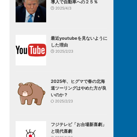
導入で自動車への２５％
2025/4/3
最近youtubeを見ないように
した理由
2025/2/23
2025年、ヒグマで春の北海
道ツーリングはやめた方が良
いのか？
2025/2/23
フジテレビ「お台場新喜劇」
と現代喜劇